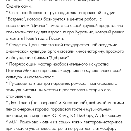
Судите сами.
* Светлана Васюхно - руководитель театральной студии
"Встреча", которая базируется в центре работы с
населением "Диалог", вместе со своей труппой представила
спектакль-сказку для взрослых про Буратино, который решил
отметить Новый год в России.
* Студенты Дальневосточной государственной академии
физической культуры организовали киновикторину, просмотр
и обсуждение фильма "Добряки".
* Потрясающий мастер изобразительного искусства
Наталья Михеева провела экскурсию по музею славянской
культуры и мастер-класс.
* Руководитель центра народных ремесел познакомила с
этим удивительным местом и рассказала историю его
становления.
* Дуэт Галин (Белозеровой и Касаткиной), любимый многими
пенсионерами города, порадовал гостей музыкальным
вечером, посвященным Ю. Киму, Ю. Визбору, А. Дольскому.
* М.И. Романова - один из самых ярких лекторов-историков
пригласила участников встречи погрузиться в атмосферу